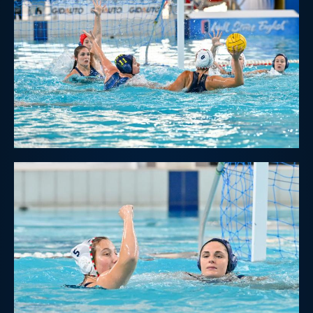
Master
Formazione
GUG
Scuole Nuoto
Propaganda
Centri Federali
Area Legislativa