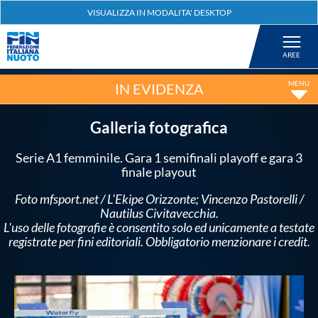
Federazione
Nuoto
IN EVIDENZA
Pallanuoto
Galleria fotografica
Serie A1 femminile. Gara 1 semifinali playoff e gara 3
Tuffi
finale playout
Foto mfsport.net / L'Ekipe Orizzonte; Vincenzo Pastorelli /
Artistico
Nautilus Civitavecchia.
L'uso delle fotografie è consentito solo ed unicamente a testate
registrate per fini editoriali. Obbligatorio menzionare i credit.
Fondo
Salvamento