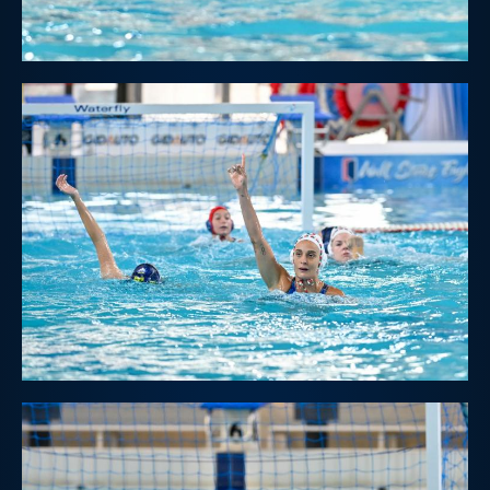
Protezione Civile
Qualità
Sostenibilità
Privacy
Cookie Policy
Archivio News
Flash News