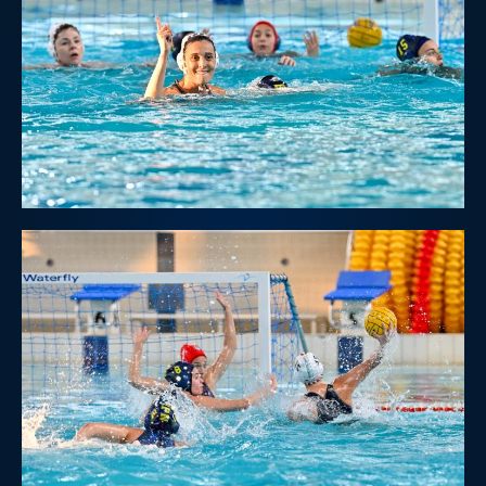
Galleria fotografica
Videogallery
Intranet
Webmail
Contatti
Mappa del sito