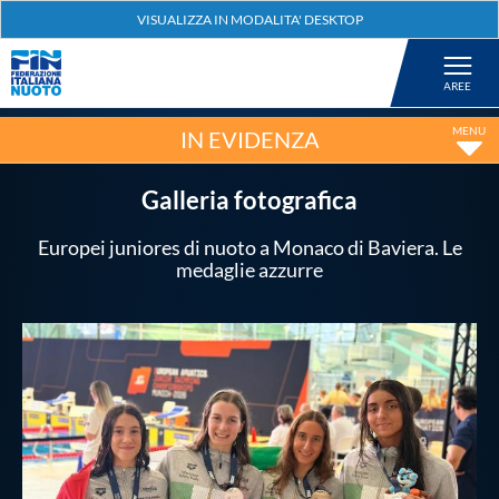
Federazione
Nuoto
IN EVIDENZA
Pallanuoto
Galleria fotografica
Europei juniores di nuoto a Monaco di Baviera. Le
Tuffi
medaglie azzurre
Artistico
Fondo
Salvamento