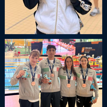
Galleria fotografica
Videogallery
Intranet
Webmail
Contatti
Mappa del sito