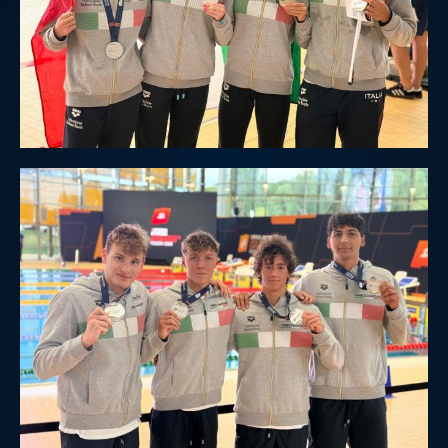
Master
Formazione
GUG
Scuole Nuoto
Propaganda
Centri Federali
Area Legislativa