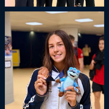
Protezione Civile
Qualità
Sostenibilità
Privacy
Cookie Policy
Archivio News
Flash News