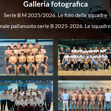
Galleria fotografica
Serie B M 2025/2026. Le foto delle squadre
ale pallanuoto serie B 2025-2026. Le squadre 