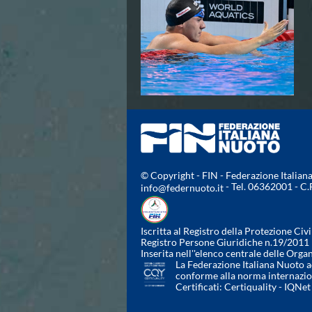
Azzurri
News
Flash News
Fondo
Eventi
Grand Prix
Norme e documenti
Risultati e Classifiche
Primati
Azzurri
News
© Copyright - FIN - Federazione Italia
Flash News
- Tel. 06362001 - C
info@federnuoto.it
Salvamento
Eventi
Norme e documenti
Iscritta al Registro della Protezione Civi
Risultati e Classifiche
Registro Persone Giuridiche n.19/2011
Inserita nell''elenco centrale delle Orga
Albi d'oro - Primati
La Federazione Italiana Nuoto ad
News
conforme alla norma internazi
Certificati:
Certiquality
-
IQNet
Flash News
Master