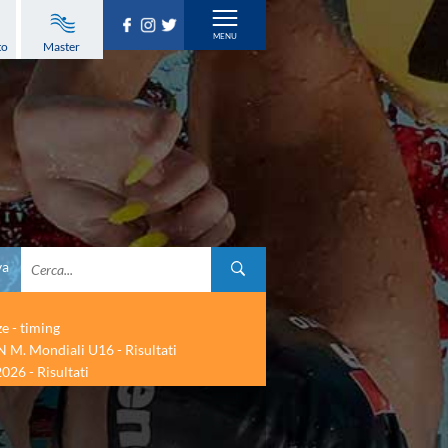
to
Master
va
ze - timing
 M. Mondiali U16 - Risultati
026 - Risultati