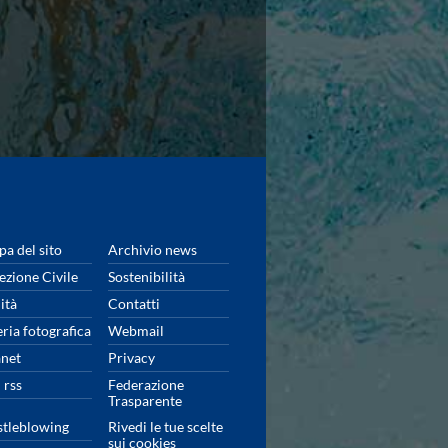
a del sito
Archivio news
ezione Civile
Sostenibilità
ità
Contatti
eria fotografica
Webmail
anet
Privacy
 rss
Federazione
Trasparente
tleblowing
Rivedi le tue scelte
sui cookies