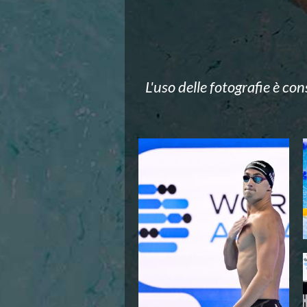
News
Flash News
Europei a modo Mei
Nuoto
Eventi attività agonistica
Calendario nazionale
L'uso delle fotografie è co
Norme e documenti
Risultati e Classifiche
Graduatorie
Graduatorie Stagione 2025-2026
Azzurri
Records
News
Flash News
Pallanuoto
Norme e documenti
Le Nazionali
Coppa Italia
Campionato A1 Maschile
Campionato A1 Femminile