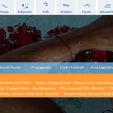
Nuoto
Pallanuoto
Tuffi
Artistico
Fondo
Salvamen
Scuole Nuoto
Propaganda
Centri Federali
Area Legislati
seramenti 2026/2027
Nuoto. Categoria Enel - Elenco iscritti / Avverten
to. Categoria Enel - Live Streaming
PN F. Europei U20 - Risultati
PN
Fondo. Europei Parigi 2026 - Risultati
Grandi Altezze. Europei Parigi 2