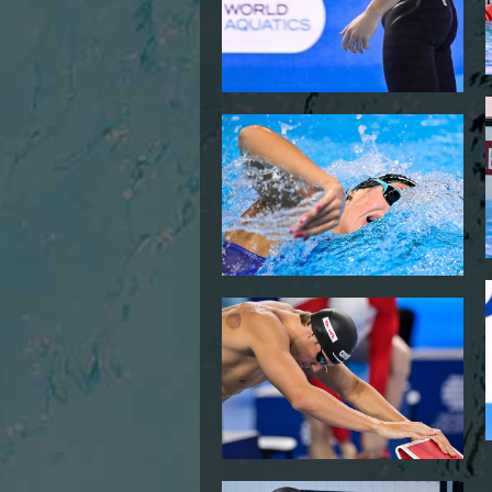
Campionato A2 Maschile
Campionato A2 Femminile
Campionato B Maschile
Storico Campionati 2003-2017
Finali Giovanili
Trofei delle Regioni
CoMeN Cup
News
Flash News
Waterpolo Channel
Tuffi
Eventi
Norme e documenti
Risultati e Classifiche
Azzurri
News
Flash News
Artistico
Eventi
Norme e documenti
Risultati e Classifiche