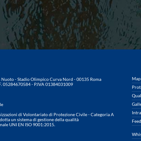
Mapp
na Nuoto - Stadio Olimpico Curva Nord - 00135 Roma
.F. 05284670584 - P.IVA 01384031009
Prot
Qual
Gall
le
Intr
nizzazioni di Volontariato di Protezione Civile - Categoria A
otta un sistema di gestione della qualità
Feed
onale UNI EN ISO 9001:2015.
Whis