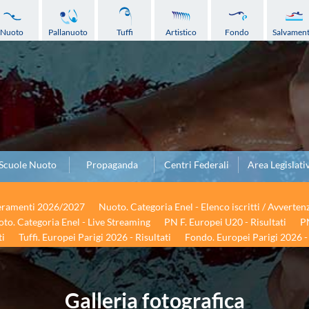
Nuoto
Pallanuoto
Tuffi
Artistico
Fondo
Salvamen
Scuole Nuoto
Propaganda
Centri Federali
Area Legislati
seramenti 2026/2027
Nuoto. Categoria Enel - Elenco iscritti / Avverten
to. Categoria Enel - Live Streaming
PN F. Europei U20 - Risultati
PN
ti
Tuffi. Europei Parigi 2026 - Risultati
Fondo. Europei Parigi 2026 - 
Galleria fotografica