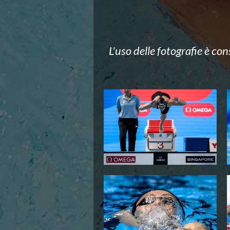
News
Flash News
Europei a modo Mei
Nuoto
L'uso delle fotografie è co
Eventi attività agonistica
Calendario nazionale
Norme e documenti
Risultati e Classifiche
Graduatorie
Graduatorie Stagione 2025-2026
Azzurri
Records
News
Flash News
Pallanuoto
Norme e documenti
Le Nazionali
Coppa Italia
Campionato A1 Maschile
Campionato A1 Femminile