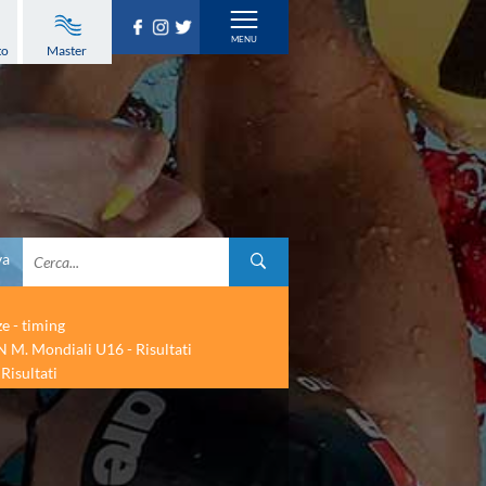
to
Master
va
ze - timing
 M. Mondiali U16 - Risultati
Risultati