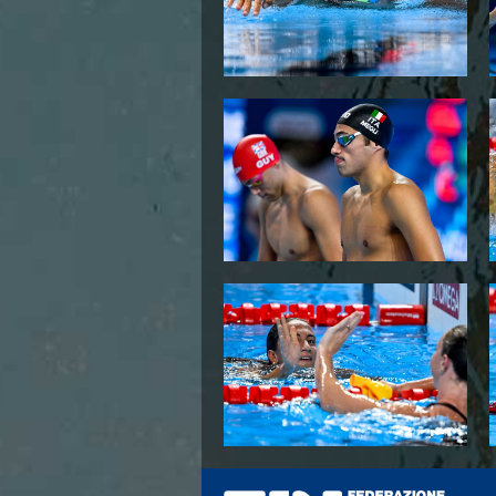
Azzurri
News
Flash News
Fondo
Eventi
Grand Prix
Norme e documenti
Risultati e Classifiche
Primati
Azzurri
News
Flash News
Salvamento
Eventi
Norme e documenti
Risultati e Classifiche
Albi d'oro - Primati
News
Flash News
Master