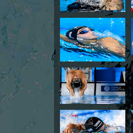
Campionato A2 Maschile
Campionato A2 Femminile
Campionato B Maschile
Storico Campionati 2003-2017
Finali Giovanili
Trofei delle Regioni
CoMeN Cup
News
Flash News
Waterpolo Channel
Tuffi
Eventi
Norme e documenti
Risultati e Classifiche
Azzurri
News
Flash News
Artistico
Eventi
Norme e documenti
Risultati e Classifiche