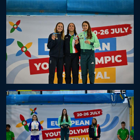
Protezione Civile
Qualità
Sostenibilità
Privacy
Cookie Policy
Archivio News
Flash News