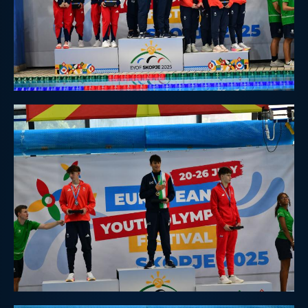
Master
Formazione
GUG
Scuole Nuoto
Propaganda
Centri Federali
Area Legislativa