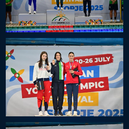
Galleria fotografica
Videogallery
Intranet
Webmail
Contatti
Mappa del sito