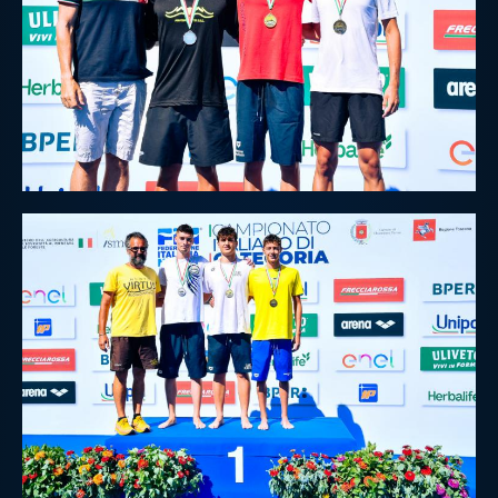
Master
Formazione
GUG
Scuole Nuoto
Propaganda
Centri Federali
Area Legislativa