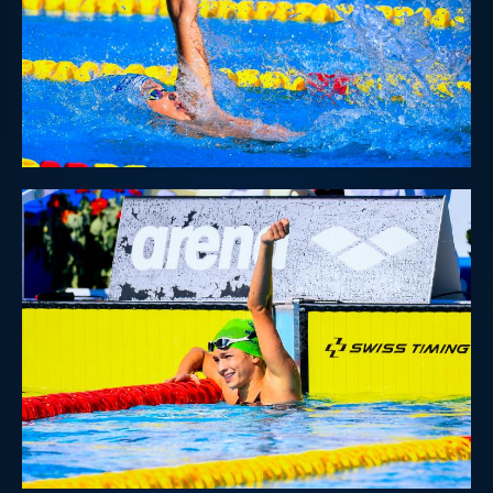
Galleria fotografica
Videogallery
Intranet
Webmail
Contatti
Mappa del sito