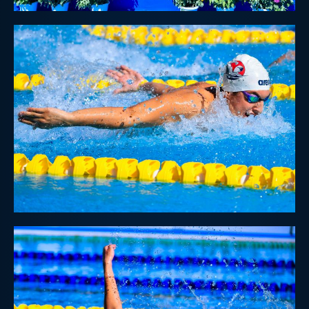
Protezione Civile
Qualità
Sostenibilità
Privacy
Cookie Policy
Archivio News
Flash News