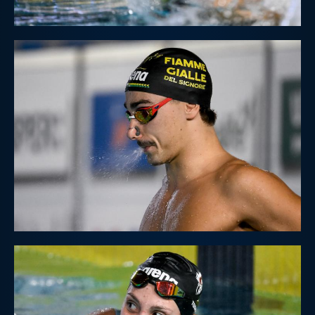
Protezione Civile
Qualità
Sostenibilità
Privacy
Cookie Policy
Archivio News
Flash News