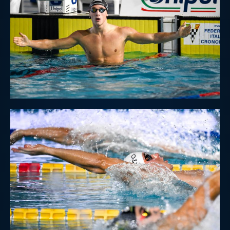
Master
Formazione
GUG
Scuole Nuoto
Propaganda
Centri Federali
Area Legislativa