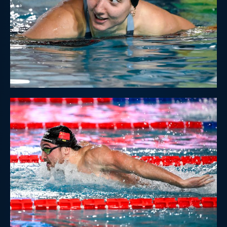
Galleria fotografica
Videogallery
Intranet
Webmail
Contatti
Mappa del sito