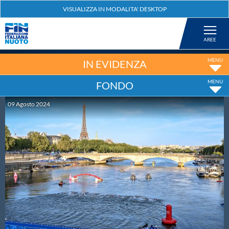
Federazione
Nuoto
IN EVIDENZA
FONDO
Pallanuoto
09
Agosto
2024
Tuffi
Artistico
Fondo
Salvamento