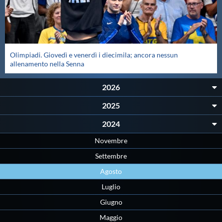
Galleria fotografica
Videogallery
Olimpiadi. Giovedì e venerdì i diecimila; ancora nessun
Intranet
allenamento nella Senna
2026
Webmail
2025
Contatti
2024
Novembre
Mappa del sito
Settembre
Agosto
Luglio
Giugno
Maggio