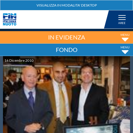
Federazione
Nuoto
IN EVIDENZA
FONDO
Pallanuoto
16
Dicembre
2010
Tuffi
Artistico
Fondo
Salvamento