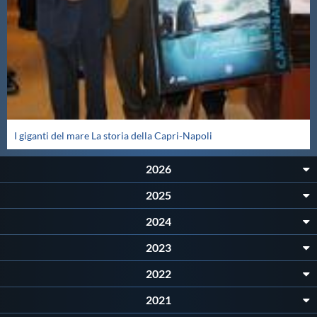
Master
Formazione
GUG
I giganti del mare La storia della Capri-Napoli
Scuole Nuoto
2026
2025
Propaganda
2024
Centri Federali
2023
2022
Area Legislativa
2021