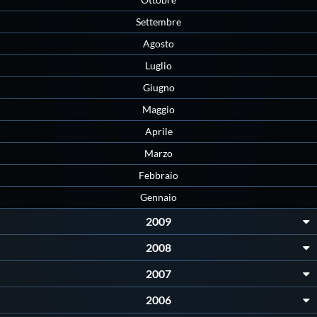
Galleria fotografica
Settembre
Videogallery
Agosto
Luglio
Intranet
Giugno
Maggio
Webmail
Aprile
Marzo
Contatti
Febbraio
Gennaio
Mappa del sito
2009
2008
2007
2006