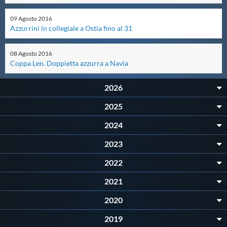
Master
09
Agosto
2016
Azzurrini in collegiale a Ostia fino al 31
Formazione
08
Agosto
2016
Coppa Len. Doppietta azzurra a Navia
GUG
2026
2025
Scuole Nuoto
2024
Propaganda
2023
2022
Centri Federali
2021
2020
Area Legislativa
2019