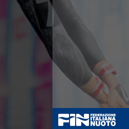
Azzurri
News
Flash News
Fondo
Eventi
Grand Prix
Norme e documenti
Risultati e Classifiche
Primati
Azzurri
News
Flash News
Salvamento
Eventi
Norme e documenti
Risultati e Classifiche
Albi d'oro - Primati
News
Flash News
Master