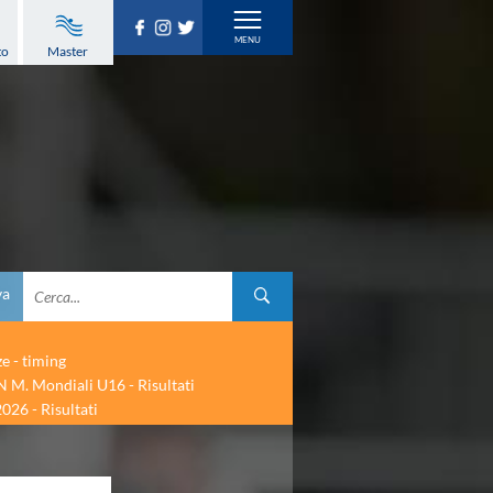
to
Master
va
ze - timing
 M. Mondiali U16 - Risultati
026 - Risultati