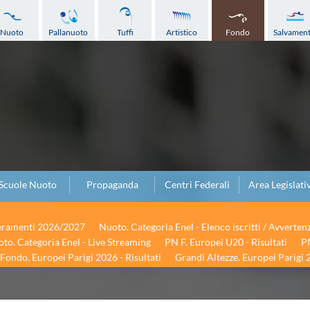
Nuoto
Pallanuoto
Tuffi
Artistico
Fondo
Salvamen
Scuole Nuoto
Propaganda
Centri Federali
Area Legislati
seramenti 2026/2027
Nuoto. Categoria Enel - Elenco iscritti / Avverten
to. Categoria Enel - Live Streaming
PN F. Europei U20 - Risultati
PN
Fondo. Europei Parigi 2026 - Risultati
Grandi Altezze. Europei Parigi 2