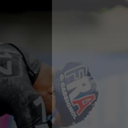
Campionato A2 Maschile
Campionato A2 Femminile
Campionato B Maschile
Storico Campionati 2003-2017
Finali Giovanili
Trofei delle Regioni
CoMeN Cup
News
Flash News
Waterpolo Channel
Tuffi
Eventi
Norme e documenti
Risultati e Classifiche
Azzurri
News
Flash News
Artistico
Eventi
Norme e documenti
Risultati e Classifiche