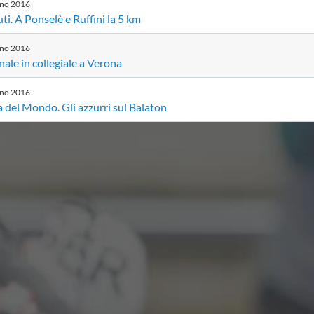
gno
2016
ti. A Ponselè e Ruffini la 5 km
gno
2016
ale in collegiale a Verona
gno
2016
 del Mondo. Gli azzurri sul Balaton