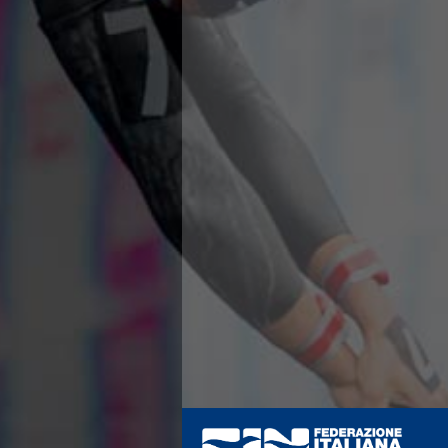
Azzurri
News
Flash News
Fondo
Eventi
Grand Prix
Norme e documenti
Risultati e Classifiche
Primati
Azzurri
News
Flash News
Salvamento
Eventi
Norme e documenti
Risultati e Classifiche
Albi d'oro - Primati
News
Flash News
Master