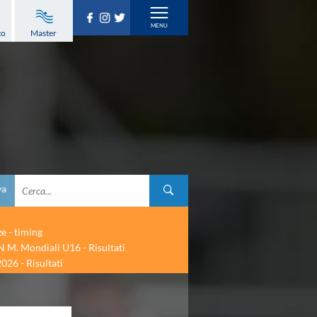
to
Master
va
ze - timing
 M. Mondiali U16 - Risultati
026 - Risultati