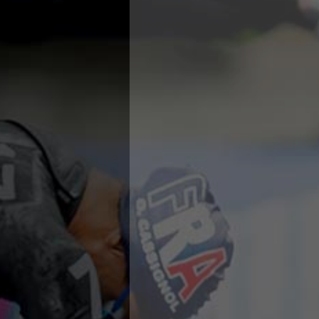
Campionato A2 Maschile
Campionato A2 Femminile
Campionato B Maschile
Storico Campionati 2003-2017
Finali Giovanili
Trofei delle Regioni
CoMeN Cup
News
Flash News
Waterpolo Channel
Tuffi
Eventi
Norme e documenti
Risultati e Classifiche
Azzurri
News
Flash News
Artistico
Eventi
Norme e documenti
Risultati e Classifiche