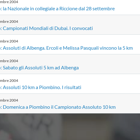
embre
2004
 la Nazionale in collegiale a Riccione dal 28 settembre
embre
2004
: Campionati Mondiali di Dubai. I convocati
embre
2004
 Assoluti di Albenga. Ercoli e Melissa Pasquali vincono la 5 km
embre
2004
: Sabato gli Assoluti 5 km ad Albenga
embre
2004
 Assoluti 10 km a Piombino. I risultati
embre
2004
: Domenica a Piombino il Campionato Assoluto 10 km