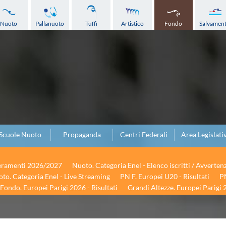
Nuoto
Pallanuoto
Tuffi
Artistico
Fondo
Salvamen
Scuole Nuoto
Propaganda
Centri Federali
Area Legislati
seramenti 2026/2027
Nuoto. Categoria Enel - Elenco iscritti / Avverten
to. Categoria Enel - Live Streaming
PN F. Europei U20 - Risultati
PN
Fondo. Europei Parigi 2026 - Risultati
Grandi Altezze. Europei Parigi 2