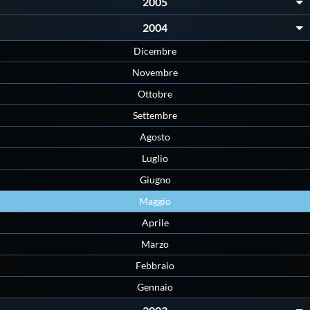
Galleria fotografica
2005
2004
Videogallery
Dicembre
Novembre
Intranet
Ottobre
Settembre
Webmail
Agosto
Luglio
Contatti
Giugno
Maggio
Mappa del sito
Aprile
Marzo
Febbraio
Gennaio