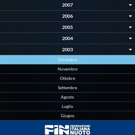
Galleria fotografica
2007
2006
Videogallery
2005
Intranet
2004
2003
Webmail
Dicembre
Novembre
Contatti
Ottobre
Settembre
Mappa del sito
Agosto
Luglio
Giugno