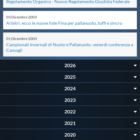
Regolamento Organico - Nuovo Regolamento Giustizia Federale
Master
03
Dicembre
2003
Arbitri: ecco le nuove liste Fina per pallanuoto, tuffi e sincro
Formazione
01
Dicembre
2003
Campionati Invernali di Nuoto e Pallanuoto: venerdì conferenza a
GUG
Camogli
2026
Scuole Nuoto
2025
Propaganda
2024
2023
Centri Federali
2022
2021
Area Legislativa
2020