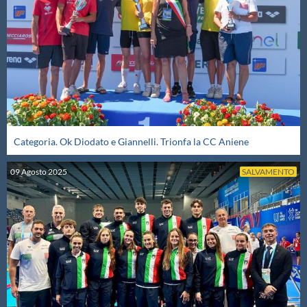
Protezione Civile
Qualità
Sostenibilità
Privacy
Categoria. Ok Diodato e Giannelli. Trionfa la CC Aniene
09
Agosto
2025
SALVAMENTO
Cookie Policy
Archivio News
Flash News