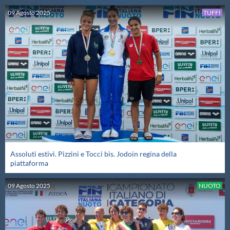
09
Agosto
2025
TUFFI
Master
Formazione
GUG
Scuole Nuoto
Propaganda
Assoluti estivi. Pizzini e Tocci bis. Jodoin regina della
piattaforma
Centri Federali
09
Agosto
2025
NUOTO
Area Legislativa