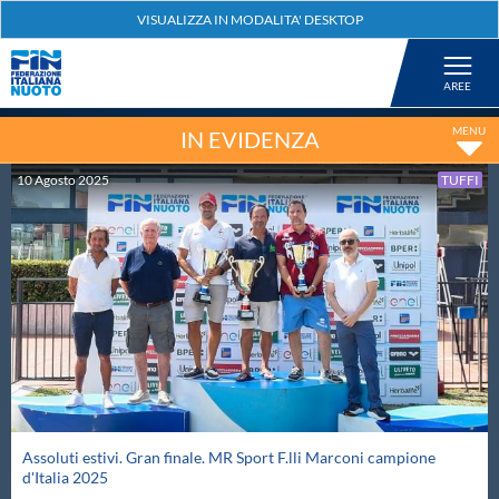
Federazione
Nuoto
IN EVIDENZA
10
Agosto
2025
TUFFI
Pallanuoto
Tuffi
Artistico
Fondo
Assoluti estivi. Gran finale. MR Sport F.lli Marconi campione
Salvamento
d'Italia 2025