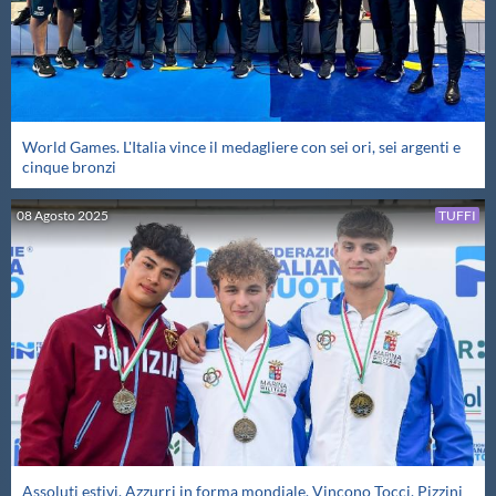
Galleria fotografica
Videogallery
Intranet
World Games. L'Italia vince il medagliere con sei ori, sei argenti e
cinque bronzi
Webmail
08
Agosto
2025
TUFFI
Contatti
Mappa del sito
Assoluti estivi. Azzurri in forma mondiale. Vincono Tocci, Pizzini