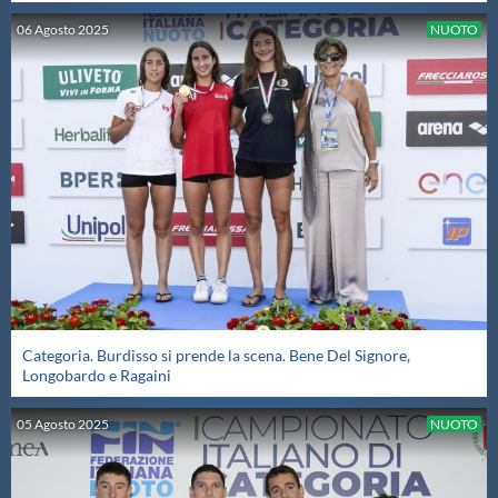
06
Agosto
2025
NUOTO
Categoria. Burdisso si prende la scena. Bene Del Signore,
Longobardo e Ragaini
05
Agosto
2025
NUOTO