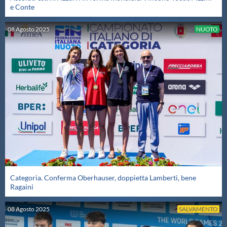
e Conte
08
Agosto
2025
NUOTO
Categoria. Conferma Oberhauser, doppietta Lamberti, bene
Ragaini
08
Agosto
2025
SALVAMENTO