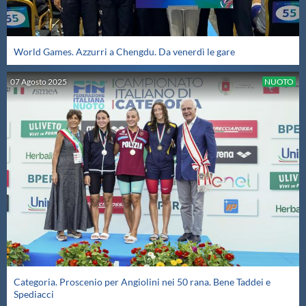
World Games. Azzurri a Chengdu. Da venerdì le gare
07
Agosto
2025
NUOTO
Categoria. Proscenio per Angiolini nei 50 rana. Bene Taddei e
Spediacci