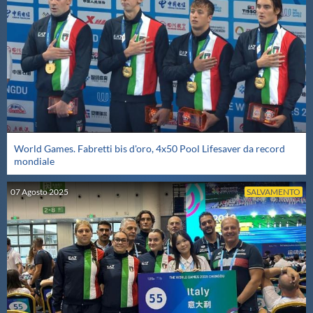
World Games. Fabretti bis d'oro, 4x50 Pool Lifesaver da record
mondiale
07
Agosto
2025
SALVAMENTO