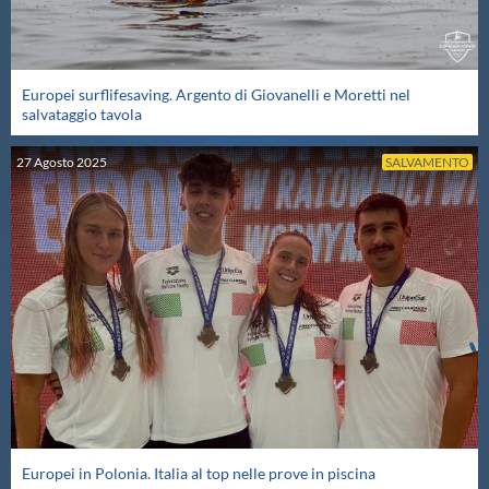
Europei surflifesaving. Argento di Giovanelli e Moretti nel
salvataggio tavola
27
Agosto
2025
SALVAMENTO
Europei in Polonia. Italia al top nelle prove in piscina