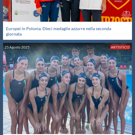
Europei in Polonia. Dieci medaglie azzurre nella seconda
giornata
25
Agosto
2025
ARTISTICO