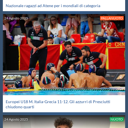
Nazionale ragazzi ad Atene per i mondiali di categoria
24
Agosto
2025
PALLANUOTO
Europei U18 M. Italia-Grecia 11-12. Gli azzurri di Presciutti
chiudono quarti
24
Agosto
2025
NUOTO