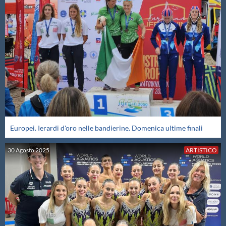
Protezione Civile
Qualità
Sostenibilità
Privacy
Europei. Ierardi d'oro nelle bandierine. Domenica ultime finali
Cookie Policy
30
Agosto
2025
ARTISTICO
Archivio News
Flash News