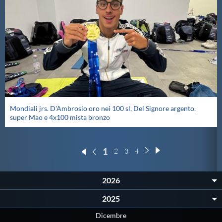
Mondiali jrs. D'Ambrosio oro nei 100 sl, Del Signore argento,
super Mao e 4x100 mista bronzo
1
2
3
4
2026
2025
Dicembre