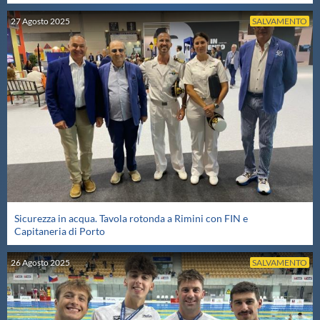
27
Agosto
2025
SALVAMENTO
Sicurezza in acqua. Tavola rotonda a Rimini con FIN e
Capitaneria di Porto
26
Agosto
2025
SALVAMENTO