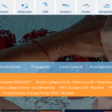
Nuoto
Pallanuoto
Tuffi
Artistico
Fondo
Salvamen
Scuole Nuoto
Propaganda
Centri Federali
Area Legislati
seramenti 2026/2027
Nuoto. Categoria Enel - Elenco iscritti / Avverten
to. Categoria Enel - Live Streaming
PN F. Europei U20 - Risultati
PN
Grandi Altezze. Europei Parigi 2026 - Risultati