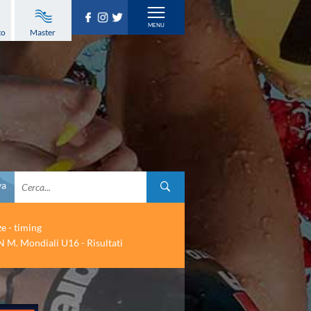
to
Master
va
ze - timing
 M. Mondiali U16 - Risultati