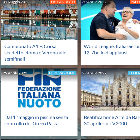
01
Maggio
2022
PALLANUOTO
30
Aprile
2022
PAL
Campionato A1 F. Corsa
World League. Italia-Serbi
scudetto. Roma e Verona alle
12. 7bello d'applausi
semifinali
29
Aprile
2022
FEDERAZIONE
29
Aprile
2022
FEDE
Dal 1° maggio in piscina senza
Beatificazione Armida Barel
controllo del Green Pass
30 aprile su TV2000