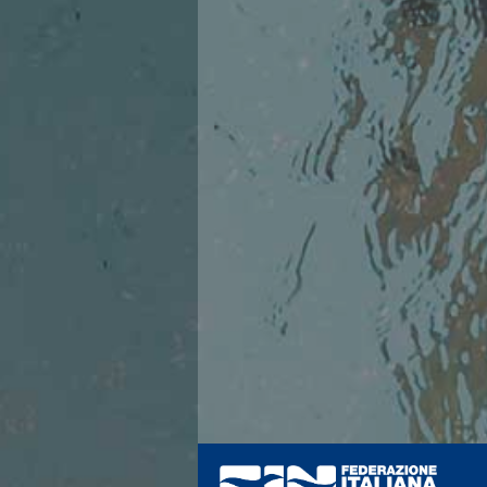
Azzurri
News
Flash News
Fondo
Eventi
Grand Prix
Norme e documenti
Risultati e Classifiche
Primati
Azzurri
News
Flash News
Salvamento
Eventi
Norme e documenti
Risultati e Classifiche
Albi d'oro - Primati
News
Flash News
Master