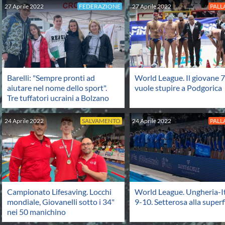
27
Aprile
2022
FEDERAZIONE
27
Aprile
2022
PAL
Barelli: "Sempre pronti ad
World League. Il giovane 7
aiutare nel nome dello sport".
vuole stupire a Podgorica
Tre tuffatori ucraini a Bolzano
24
Aprile
2022
SALVAMENTO
24
Aprile
2022
PAL
Campionato Lifesaving. Locchi
World League. Ungheria-It
mondiale, Giovanelli sotto i 34"
9-10. Setterosa alla superf
nei 50 manichino