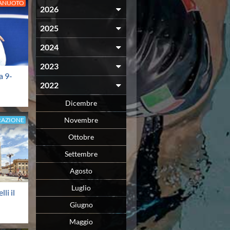
LANUOTO
2026
2025
2024
2023
a 9-
2022
Dicembre
Novembre
RAZIONE
Ottobre
Settembre
Agosto
Luglio
li il
Giugno
Maggio