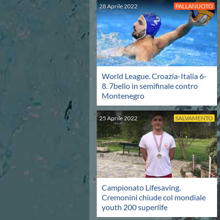
Campionato A2 Maschile
28
Aprile
2022
PALLANUOTO
Campionato A2 Femminile
Campionato B Maschile
Storico Campionati 2003-2017
Finali Giovanili
Trofei delle Regioni
CoMeN Cup
World League. Croazia-Italia 6-
News
8. 7bello in semifinale contro
Flash News
Montenegro
Waterpolo Channel
Tuffi
25
Aprile
2022
SALVAMENTO
Eventi
Norme e documenti
Risultati e Classifiche
Azzurri
News
Flash News
Artistico
Campionato Lifesaving.
Eventi
Cremonini chiude col mondiale
Norme e documenti
youth 200 superlife
Risultati e Classifiche