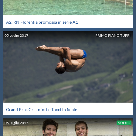
A2. RN Florentia promossa in serie A1
05
Luglio
2017
PRIMO PIANO TUFFI
Grand Prix. Cristofori e Tocci in finale
05
Luglio
2017
NUOTO