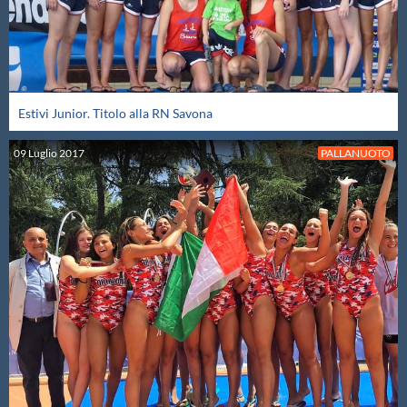
Protezione Civile
Qualità
Estivi Junior. Titolo alla RN Savona
Sostenibilità
09
Luglio
2017
PALLANUOTO
Privacy
Cookie Policy
Archivio News
Flash News