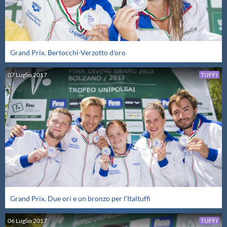
Grand Prix. Bertocchi-Verzotto d'oro
07
Luglio
2017
TUFFI
Grand Prix. Due ori e un bronzo per l'Italtuffi
06
Luglio
2017
TUFFI