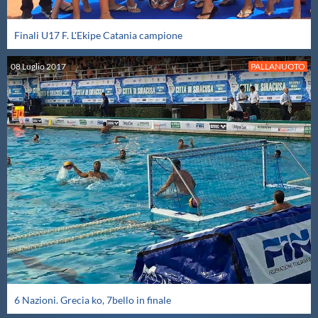
Galleria fotografica
Finali U17 F. L'Ekipe Catania campione
Videogallery
08
Luglio
2017
PALLANUOTO
Intranet
Webmail
Contatti
Mappa del sito
6 Nazioni. Grecia ko, 7bello in finale