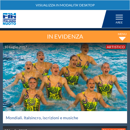
Federazione
Nuoto
IN EVIDENZA
10
Luglio
2017
ARTISTICO
Pallanuoto
Tuffi
Artistico
Fondo
Mondiali. Italsincro, iscrizioni e musiche
Salvamento