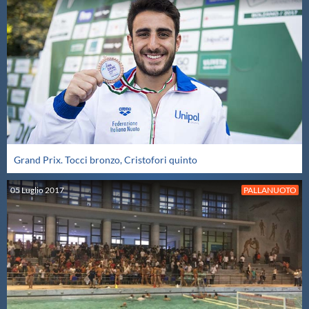
Grand Prix. Tocci bronzo, Cristofori quinto
05
Luglio
2017
PALLANUOTO