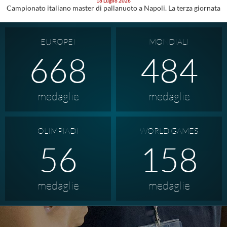
18 Luglio 2026
Campionato italiano master di pallanuoto a Napoli. La terza giornata
EUROPEI
MONDIALI
943
484
medaglie
medaglie
OLIMPIADI
WORLD GAMES
56
158
medaglie
medaglie