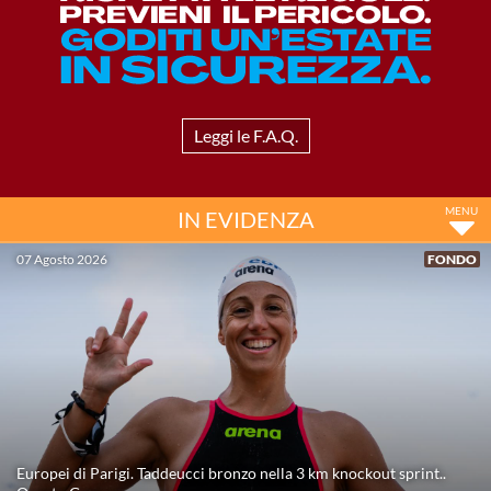
Master
Formazione
Leggi le F.A.Q.
GUG
IN EVIDENZA
Scuole Nuoto
07 Agosto 2026
FONDO
Propaganda
Centri Federali
Area Legislativa
Europei di Parigi. Taddeucci bronzo nella 3 km knockout sprint..