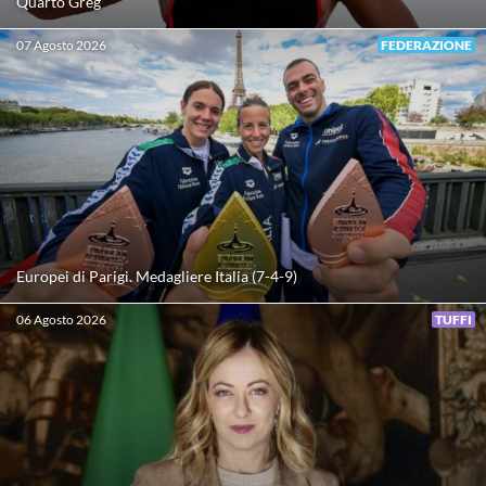
Quarto Greg
Protezione Civile
07 Agosto 2026
FEDERAZIONE
Qualità
Sostenibilità
Privacy
Europei di Parigi. Medagliere Italia (7-4-9)
Cookie Policy
06 Agosto 2026
TUFFI
Archivio News
Flash News