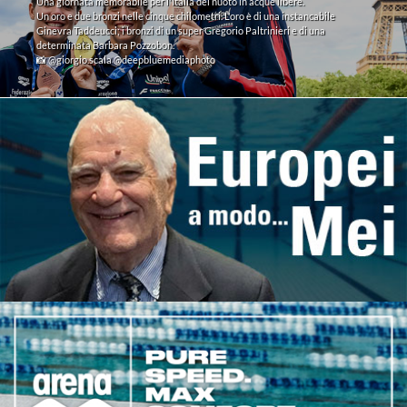
Una giornata memorabile per l'Italia del nuoto in acque libere.
Un oro e due bronzi nelle cinque chilometri. L'oro è di una instancabile
Ginevra Taddeucci; i bronzi di un super Gregorio Paltrinieri e di una
determinata Barbara Pozzobon.
📸 @giorgio.scala @deepbluemediaphoto