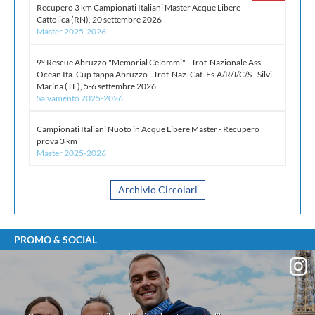
Recupero 3 km Campionati Italiani Master Acque Libere -
Allievi C maschile - Notiziario n.1 del 20.07.2026
Cattolica (RN), 20 settembre 2026
Master 2025-2026
20 Luglio 2026 -
Giudice Sportivo Nazionale - Provvedimenti
Allievi femminile - Notiziario n.2 del 20.07.2026
9° Rescue Abruzzo "Memorial Celommi" - Trof. Nazionale Ass. -
Ocean Ita. Cup tappa Abruzzo - Trof. Naz. Cat. Es.A/R/J/C/S - Silvi
20 Luglio 2026 -
Giudice Sportivo Nazionale - Provvedimenti
Marina (TE), 5-6 settembre 2026
Allievi A maschile - Notiziario n.4 del 20.07.2026
Salvamento 2025-2026
Campionati Italiani Nuoto in Acque Libere Master - Recupero
Archivio Giustizia
prova 3 km
Master 2025-2026
Archivio Circolari
PROMO & SOCIAL