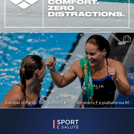
Europei di Parigi. Tuffi giorno 7. Finali 3m sincro F e piattaforma M